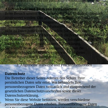
ein Beschwerderecht bei der zuständigen Aufsichtsbehörde zu.
Analyse-Tools und Tools von Drittanbietern
Beim Besuch unserer Website kann Ihr Surf-Verhalten statistisch
ausgewertet werden. Das geschieht vor allem mit Cookies und
mit sogenannten Analyseprogrammen. Die Analyse Ihres Surf-
Verhaltens erfolgt in der Regel anonym; das Surf-Verhalten kann
nicht zu Ihnen zurückverfolgt werden. Sie können dieser
Analyse widersprechen oder sie durch die Nichtbenutzung
bestimmter Tools verhindern. Detaillierte Informationen dazu
finden Sie in der folgenden Datenschutzerklärung.
Sie können dieser Analyse widersprechen. Über die
Widerspruchsmöglichkeiten werden wir Sie in dieser
Datenschutzerklärung informieren.
2. Allgemeine Hinweise und Pflichtinformationen
Datenschutz
Die Betreiber dieser Seiten nehmen den Schutz Ihrer
persönlichen Daten sehr ernst. Wir behandeln Ihre
personenbezogenen Daten vertraulich und entsprechend der
gesetzlichen Datenschutzvorschriften sowie dieser
Datenschutzerklärung.
Wenn Sie diese Website benutzen, werden verschiedene
personenbezogene Daten erhoben. Personenbezogene Daten