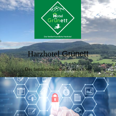
Harzhotel
Grünett
Das familienfreundliche Aktivhotel