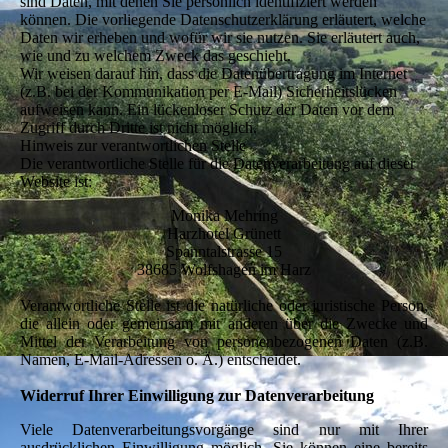
sind Daten, mit denen Sie persönlich identifiziert werden
können. Die vorliegende Datenschutzerklärung erläutert, welche
Daten wir erheben und wofür wir sie nutzen. Sie erläutert auch,
wie und zu welchem Zweck das geschieht.
Wir weisen darauf hin, dass die Datenübertragung im Internet
(z.B. bei der Kommunikation per E-Mail) Sicherheitslücken
aufweisen kann. Ein lückenloser Schutz der Daten vor dem
Zugriff durch Dritte ist nicht möglich.
Hinweis zur verantwortlichen Stelle
Die verantwortliche Stelle für die Datenverarbeitung auf dieser
Website ist:
Monika Mehring
Harzhotel Grünett
Spanntalstrasse 15
38685 Wolfshagen im Harz
Verantwortliche Stelle ist die natürliche oder juristische Person,
die allein oder gemeinsam mit anderen über die Zwecke und
Mittel der Verarbeitung von personenbezogenen Daten (z.B.
Namen, E-Mail-Adressen o. Ä.) entscheidet.
Widerruf Ihrer Einwilligung zur Datenverarbeitung
Viele Datenverarbeitungsvorgänge sind nur mit Ihrer
ausdrücklichen Einwilligung möglich. Sie können eine bereits