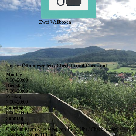
Zwei Wallboxen
Unsere Öffnungszeiten / Check in und Check out
Montag
7
:
00
–
20
:
00
Dienstag
7
:
00
–
20
:
00
Freitag
7
:
00
–
20
:
00
Samstag
8
:
00
–
20
:
00
Sonntag
8
:
00
–
20
:
00
Check in ist am Anreisetag von 16-20 Uhr / Check out am
Abreisetag ist bis 11 Uhr