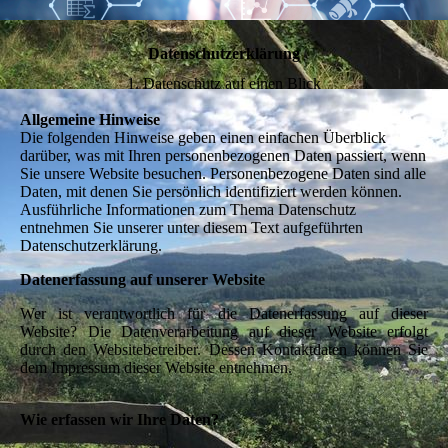
Datenschutzerklärung
1. Datenschutz auf einen Blick
Allgemeine Hinweise
Die folgenden Hinweise geben einen einfachen Überblick
darüber, was mit Ihren personenbezogenen Daten passiert, wenn
Sie unsere Website besuchen. Personenbezogene Daten sind alle
Daten, mit denen Sie persönlich identifiziert werden können.
Ausführliche Informationen zum Thema Datenschutz
entnehmen Sie unserer unter diesem Text aufgeführten
Datenschutzerklärung.
Datenerfassung auf unserer Website
Wer ist verantwortlich für die Datenerfassung auf dieser
Website?
Die Datenverarbeitung auf dieser Website erfolgt
durch den Websitebetreiber. Dessen Kontaktdaten können Sie
dem Impressum dieser Website entnehmen.
Wie erfassen wir Ihre Daten?