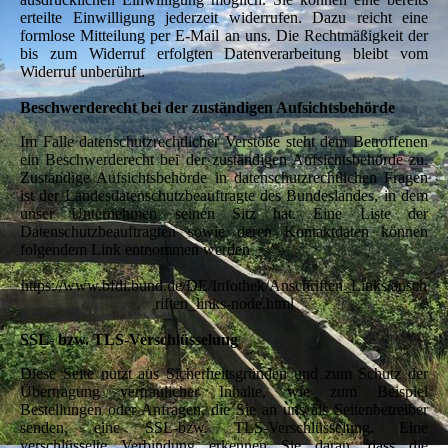
erteilte Einwilligung jederzeit widerrufen. Dazu reicht eine
formlose Mitteilung per E-Mail an uns. Die Rechtmäßigkeit der
bis zum Widerruf erfolgten Datenverarbeitung bleibt vom
Widerruf unberührt.
Beschwerderecht bei der zuständigen Aufsichtsbehörde
Im Falle datenschutzrechtlicher Verstöße steht dem Betroffenen
ein Beschwerderecht bei der zuständigen Aufsichtsbehörde zu.
Zuständige Aufsichtsbehörde in datenschutzrechtlichen Fragen
ist der Landesdatenschutzbeauftragte des Bundeslandes, in dem
unser Unternehmen seinen Sitz hat. Eine Liste der
Datenschutzbeauftragten sowie deren Kontaktdaten können
folgendem Link entnommen werden
https://www.bfdi.bund.de/DE/Infothek/Anschriften_Links/ansch
riften_links-node.html
SSL- bzw. TLS-Verschlüsselung
Diese Seite nutzt aus Sicherheitsgründen und zum Schutz der
Übertragung vertraulicher Inhalte, wie zum Beispiel
Bestellungen oder Anfragen, die Sie an uns als Seitenbetreiber
senden, eine SSL-bzw. TLS-Verschlüsselung. Eine
verschlüsselte Verbindung erkennen Sie daran, dass die