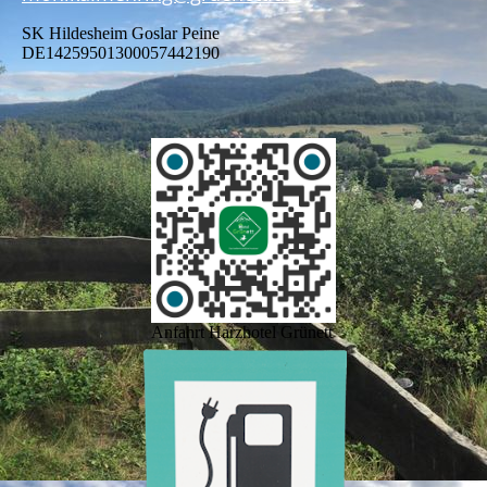
SK Hildesheim Goslar Peine
DE14259501300057442190
Anfahrt Harzhotel Grünett