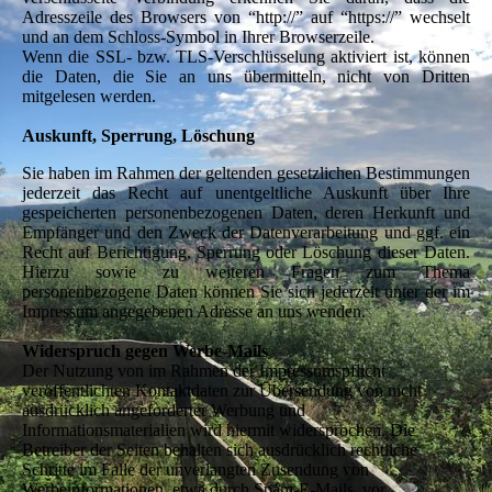
Adresszeile des Browsers von “http://” auf “https://” wechselt
und an dem Schloss-Symbol in Ihrer Browserzeile.
Wenn die SSL- bzw. TLS-Verschlüsselung aktiviert ist, können
die Daten, die Sie an uns übermitteln, nicht von Dritten
mitgelesen werden.
Auskunft, Sperrung, Löschung
Sie haben im Rahmen der geltenden gesetzlichen Bestimmungen
jederzeit das Recht auf unentgeltliche Auskunft über Ihre
gespeicherten personenbezogenen Daten, deren Herkunft und
Empfänger und den Zweck der Datenverarbeitung und ggf. ein
Recht auf Berichtigung, Sperrung oder Löschung dieser Daten.
Hierzu sowie zu weiteren Fragen zum Thema
personenbezogene Daten können Sie sich jederzeit unter der im
Impressum angegebenen Adresse an uns wenden.
Widerspruch gegen Werbe-Mails
Der Nutzung von im Rahmen der Impressumspflicht
veröffentlichten Kontaktdaten zur Übersendung von nicht
ausdrücklich angeforderter Werbung und
Informationsmaterialien wird hiermit widersprochen. Die
Betreiber der Seiten behalten sich ausdrücklich rechtliche
Schritte im Falle der unverlangten Zusendung von
Werbeinformationen, etwa durch Spam-E-Mails, vor.