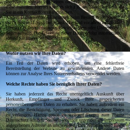
Ihre Daten werden zum einen dadurch erhoben, dass Sie uns
diese mitteilen. Hierbei kann es sich z.B. um Daten handeln, die
Sie in ein Kontaktformular eingeben.
Andere Daten werden automatisch beim Besuch der Website
durch unsere IT-Systeme erfasst. Das sind vor allem technische
Daten (z.B. Internetbrowser, Betriebssystem oder Uhrzeit des
Seitenaufrufs). Die Erfassung dieser Daten erfolgt automatisch,
sobald Sie unsere Website betreten.
Wofür nutzen wir Ihre Daten?
Ein Teil der Daten wird erhoben, um eine fehlerfreie
Bereitstellung der Website zu gewährleisten. Andere Daten
können zur Analyse Ihres Nutzerverhaltens verwendet werden.
Welche Rechte haben Sie bezüglich Ihrer Daten?
Sie haben jederzeit das Recht unentgeltlich Auskunft über
Herkunft, Empfänger und Zweck Ihrer gespeicherten
personenbezogenen Daten zu erhalten. Sie haben außerdem ein
Recht, die Berichtigung, Sperrung oder Löschung dieser Daten
zu verlangen. Hierzu sowie zu weiteren Fragen zum Thema
Datenschutz können Sie sich jederzeit unter der im Impressum
angegebenen Adresse an uns wenden. Des Weiteren steht Ihnen