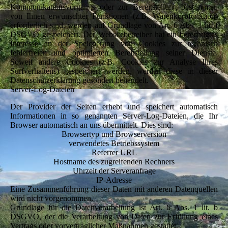
Kommunikationsvorgangs oder zur Bereitstellung bestimmter,
von Ihnen erwünschter Funktionen (z.B. Warenkorbfunktion)
erforderlich sind, werden auf Grundlage von Art. 6 Abs. 1 lit. f
DSGVO gespeichert. Der Websitebetreiber hat ein berechtigtes
Interesse an der Speicherung von Cookies zur technisch
fehlerfreien und optimierten Bereitstellung seiner Dienste.
Soweit andere Cookies (z.B. Cookies zur Analyse Ihres
Surfverhaltens) gespeichert werden, werden diese in dieser
Datenschutzerklärung gesondert behandelt.
Server-Log-Dateien
Der Provider der Seiten erhebt und speichert automatisch
Informationen in so genannten Server-Log-Dateien, die Ihr
Browser automatisch an uns übermittelt. Dies sind:
Browsertyp und Browserversion
verwendetes Betriebssystem
Referrer URL
Hostname des zugreifenden Rechners
Uhrzeit der Serveranfrage
IP-Adresse
Eine Zusammenführung dieser Daten mit anderen Datenquellen
wird nicht vorgenommen.
Grundlage für die Datenverarbeitung ist Art. 6 Abs. 1 lit. b
DSGVO, der die Verarbeitung von Daten zur Erfüllung eines
Vertrags oder vorvertraglicher Maßnahmen gestattet.