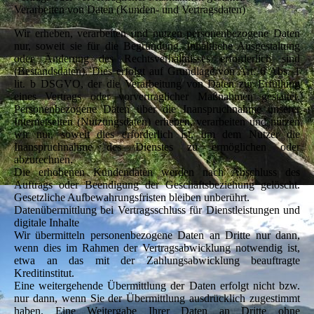
Verarbeiten von Daten (Kunden- und Vertragsdaten)
Wir erheben, verarbeiten und nutzen personenbezogene Daten
nur, soweit sie für die Begründung, inhaltliche Ausgestaltung
oder Änderung des Rechtsverhältnisses erforderlich sind
(Bestandsdaten). Dies erfolgt auf Grundlage von Art. 6 Abs. 1
lit. b DSGVO, der die Verarbeitung von Daten zur Erfüllung
eines Vertrags oder vorvertraglicher Maßnahmen gestattet.
Personenbezogene Daten über die Inanspruchnahme unserer
Internetseiten (Nutzungsdaten) erheben, verarbeiten und nutzen
wir nur, soweit dies erforderlich ist, um dem Nutzer die
Inanspruchnahme des Dienstes zu ermöglichen oder
abzurechnen.
Die erhobenen Kundendaten werden nach Abschluss des
Auftrags oder Beendigung der Geschäftsbeziehung gelöscht.
Gesetzliche Aufbewahrungsfristen bleiben unberührt.
Datenübermittlung bei Vertragsschluss für Dienstleistungen und
digitale Inhalte
Wir übermitteln personenbezogene Daten an Dritte nur dann,
wenn dies im Rahmen der Vertragsabwicklung notwendig ist,
etwa an das mit der Zahlungsabwicklung beauftragte
Kreditinstitut.
Eine weitergehende Übermittlung der Daten erfolgt nicht bzw.
nur dann, wenn Sie der Übermittlung ausdrücklich zugestimmt
haben. Eine Weitergabe Ihrer Daten an Dritte ohne