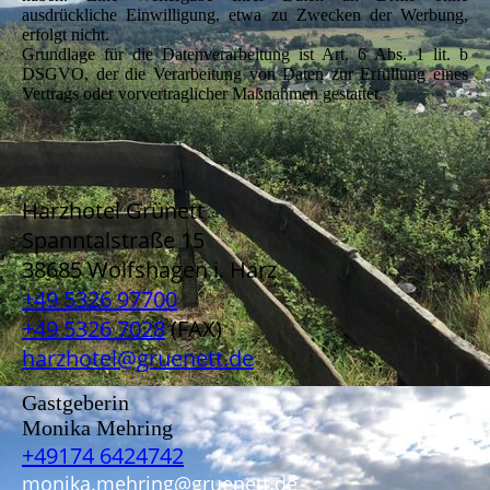
ausdrückliche Einwilligung, etwa zu Zwecken der Werbung,
erfolgt nicht.
Grundlage für die Datenverarbeitung ist Art. 6 Abs. 1 lit. b
DSGVO, der die Verarbeitung von Daten zur Erfüllung eines
Vertrags oder vorvertraglicher Maßnahmen gestattet.
Harzhotel Grünett
Spanntalstraße 15
38685 Wolfshagen i. Harz
+49 5326 97700
+49 5326 7028
(FAX)
harzhotel@gruenett.de
Gastgeberin
Monika Mehring
+49174 6424742
monika.mehring@gruenett.de