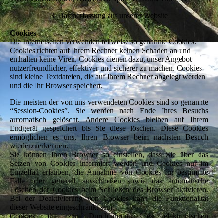
3. Datenerfassung auf unserer Website
Cookies
Die Internetseiten verwenden teilweise so genannte Cookies.
Cookies richten auf Ihrem Rechner keinen Schaden an und
enthalten keine Viren. Cookies dienen dazu, unser Angebot
nutzerfreundlicher, effektiver und sicherer zu machen. Cookies
sind kleine Textdateien, die auf Ihrem Rechner abgelegt werden
und die Ihr Browser speichert.
Die meisten der von uns verwendeten Cookies sind so genannte
“Session-Cookies”. Sie werden nach Ende Ihres Besuchs
automatisch gelöscht. Andere Cookies bleiben auf Ihrem
Endgerät gespeichert bis Sie diese löschen. Diese Cookies
ermöglichen es uns, Ihren Browser beim nächsten Besuch
wiederzuerkennen.
Sie können Ihren Browser so einstellen, dass Sie über das
Setzen von Cookies informiert werden und Cookies nur im
Einzelfall erlauben, die Annahme von Cookies für bestimmte
Fälle oder generell ausschließen sowie das automatische
Löschen der Cookies beim Schließen des Browser aktivieren.
Bei der Deaktivierung von Cookies kann die Funktionalität
dieser Website eingeschränkt sein.
Cookies, die zur Durchführung des elektronischen